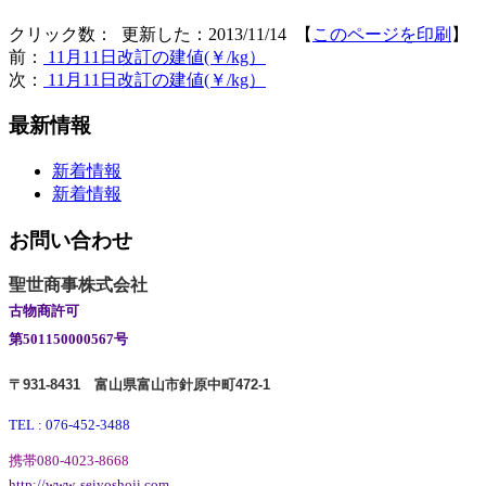
クリック数：
更新した：2013/11/14 【
このページを印刷
】
前：
11月11日改訂の建値(￥/kg）
次：
11月11日改訂の建値(￥/kg）
最新情報
新着情報
新着情報
お問い合わせ
聖世商事株式会社
古物商許可
第501150000567号
〒931-8431
富山県富山市針原中町472-1
TEL : 076-452-3488
携帯080-4023-8668
http://www.
seiyoshoji.com