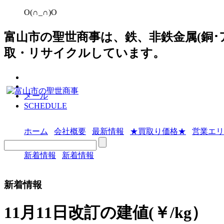
O(∩_∩)O
富山市の聖世商事は、鉄、非鉄金属(銅
取・リサイクルしています。
メール
SCHEDULE
ホーム
会社概要
最新情報
★買取り価格★
営業エリ
新着情報
新着情報
新着情報
11月11日改訂の建値(￥/kg）